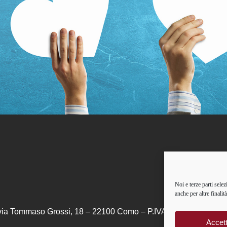
Noi e terze parti selez
anche per altre finali
via Tommaso Grossi, 18 – 22100 Como – P.IVA: 01084241007 –
Accet