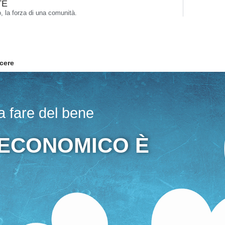
TE
o, la forza di una comunità.
scere
 fare del bene
 ECONOMICO È