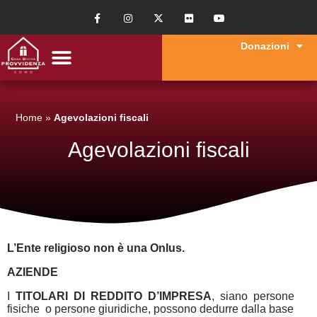
Donazioni
Home
»
Agevolazioni fiscali
Agevolazioni fiscali
L’Ente religioso non è una Onlus.
AZIENDE
I
TITOLARI DI REDDITO D’IMPRESA
, siano persone
fisiche o persone giuridiche, possono dedurre dalla base