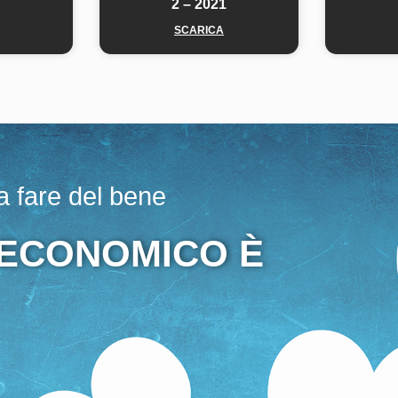
1
2 – 2021
SCARICA
 fare del bene
 ECONOMICO È