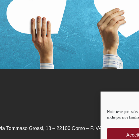
Noi e terze parti selez
anche per altre finali
via Tommaso Grossi, 18 – 22100 Como – P.IVA: 01084241007 –
Accet