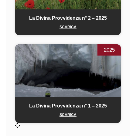
La Divina Provvidenza n° 2 – 2025
SCARICA
2025
La Divina Provvidenza n° 1 – 2025
SCARICA