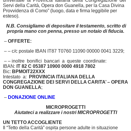
universale la Provincia Italiana della Congregazione dei
Servi della Carità, Opera don Guanella, per la Casa Divina
Provvidenza di Como” (luogo, data e firma leggibile per
esteso).
N.B. Consigliamo di depositare il testamento, scritto di
propria mano con penna, presso un notaio di fiducia.
–
OFFERTE:
– – c/c postale IBAN IT87 T0760 11090 00000 0041 3229;
– – inoltre bonifici bancari a queste coordinate:
IBAN:
IT 82 C 05387 10900 0000 4918 7802
Bic:
BPMOIT22XXX
Intestato a:
PROVINCIA ITALIANA DELLA
CONGREGAZIONE DEI SERVI DELLA CARITA’ – OPERA
DON GUANELLA
;
–
DONAZIONE ONLINE
MICROPROGETTI
Aiutateci a realizzare i nostri MICROPROGETTI
UN TETTO ACCOGLIENTE
Il “Tetto della Carità” ospita persone adulte in situazione