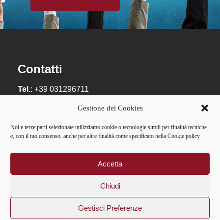
Contatti
Tel.
: +39 031296711
Email
:
info@guanellacomo.it
Gestione dei Cookies
Privacy:
privacy@guanellacomo.it
Noi e terze parti selezionate utilizziamo cookie o tecnologie simili per finalità tecniche
e, con il tuo consenso, anche per altre finalità come specificato nella Cookie policy
Casa Divina Provvidenza – Opera don Guanella
Como – via Tommaso Grossi, 18 – 22100 Como –
P.IVA: 01084241007 – C.F.: 02595400587
Accetta
Chiudi
Gestisci Preferenze