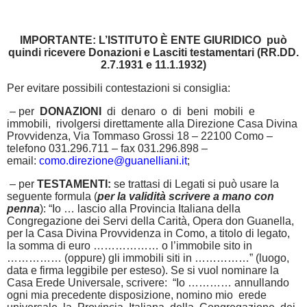
IMPORTANTE: L’ISTITUTO È ENTE GIURIDICO può
quindi ricevere Donazioni e Lasciti testamentari (RR.DD.
2.7.1931 e 11.1.1932)
Per evitare possibili contestazioni si consiglia:
– per
DONAZIONI
di denaro o di beni mobili e
immobili, rivolgersi direttamente alla Direzione Casa Divina
Provvidenza, Via Tommaso Grossi 18 – 22100 Como –
telefono 031.296.711 – fax 031.296.898 –
email:
como.direzione@guanelliani.it
;
– per
TESTAMENTI:
se trattasi di Legati si può usare la
seguente formula (
per la validità scrivere a mano con
penna
): “Io … lascio alla Provincia Italiana della
Congregazione dei Servi della Carità, Opera don Guanella,
per la Casa Divina Provvidenza in Como, a titolo di legato,
la somma di euro ……………… o l’immobile sito in
…………… (oppure) gli immobili siti in ……………” (luogo,
data e firma leggibile per esteso). Se si vuol nominare la
Casa Erede Universale, scrivere: “Io ………… annullando
ogni mia precedente disposizione, nomino mio erede