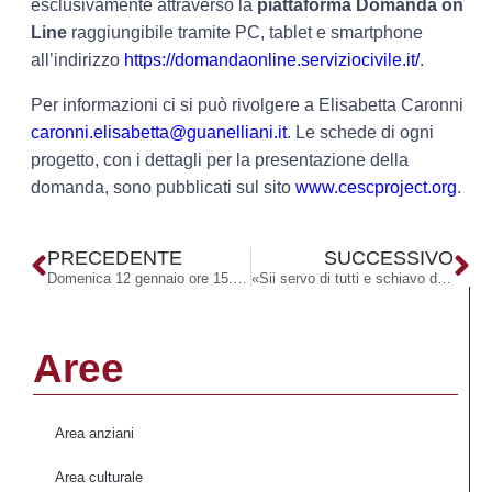
esclusivamente attraverso la
piattaforma Domanda on
Line
raggiungibile tramite PC, tablet e smartphone
all’indirizzo
https://domandaonline.serviziocivile.it/
.
Per informazioni ci si può rivolgere a Elisabetta Caronni
caronni.elisabetta@guanelliani.it
. Le schede di ogni
progetto, con i dettagli per la presentazione della
domanda, sono pubblicati sul sito
www.cescproject.org
.
PRECEDENTE
SUCCESSIVO
Domenica 12 gennaio ore 15.00, Santa Messa col Vescovo di Como nel Santuario Sacro Cuore.
«Sii servo di tutti e schiavo di nessuno»
Aree
Area anziani
Area culturale