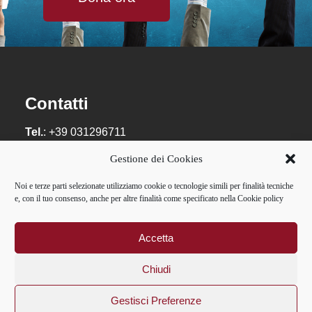
Contatti
Tel.
: +39 031296711
Email
:
info@guanellacomo.it
Gestione dei Cookies
Privacy:
privacy@guanellacomo.it
Noi e terze parti selezionate utilizziamo cookie o tecnologie simili per finalità tecniche
e, con il tuo consenso, anche per altre finalità come specificato nella Cookie policy
Casa Divina Provvidenza – Opera don Guanella
Como – via Tommaso Grossi, 18 – 22100 Como –
P.IVA: 01084241007 – C.F.: 02595400587
Accetta
Chiudi
Gestisci Preferenze