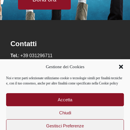
Contatti
Tel.
: +39 031296711
Email
:
info@guanellacomo.it
Gestione dei Cookies
Privacy:
privacy@guanellacomo.it
Noi e terze parti selezionate utilizziamo cookie o tecnologie simili per finalità tecniche
e, con il tuo consenso, anche per altre finalità come specificato nella Cookie policy
Casa Divina Provvidenza – Opera don Guanella
Como – via Tommaso Grossi, 18 – 22100 Como –
P.IVA: 01084241007 – C.F.: 02595400587
Accetta
Chiudi
Gestisci Preferenze