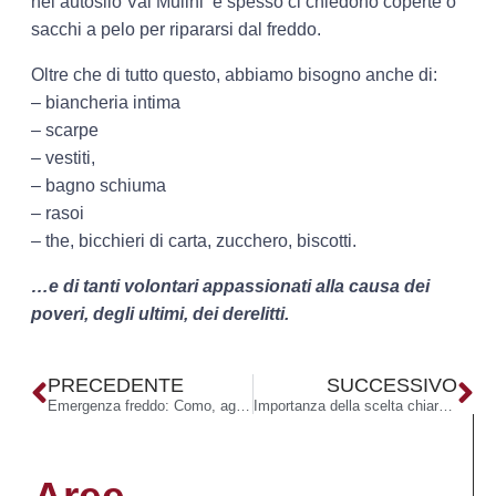
nel’autosilo Val Mulini e spesso ci chiedono coperte o
sacchi a pelo per ripararsi dal freddo.
Oltre che di tutto questo, abbiamo bisogno anche di:
– biancheria intima
– scarpe
– vestiti,
– bagno schiuma
– rasoi
– the, bicchieri di carta, zucchero, biscotti.
…e di tanti volontari appassionati alla causa dei
poveri, degli ultimi, dei derelitti.
PRECEDENTE
SUCCESSIVO
Emergenza freddo: Como, aggiunti posti letto nel dormitorio invernale. Caritas estende gli orari di apertura del centro diurno
Importanza della scelta chiara e gioiosa di Cristo