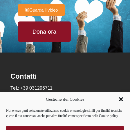
Guarda il video
Dona ora
Contatti
Tel.
: +39 031296711
Email
:
info@guanellacomo.it
Gestione dei Cookies
Privacy:
privacy@guanellacomo.it
Noi e terze parti selezionate utilizziamo cookie o tecnologie simili per finalità tecniche
e, con il tuo consenso, anche per altre finalità come specificato nella Cookie policy
Casa Divina Provvidenza – Opera don Guanella
Como – via Tommaso Grossi, 18 – 22100 Como –
P.IVA: 01084241007 – C.F.: 02595400587